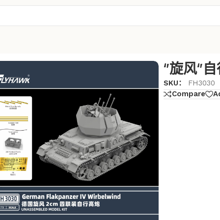
‘’旋风‘
SKU：
FH3030
Compare
A