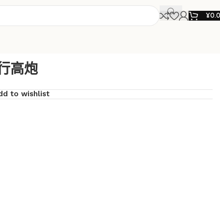
¥
0.
’自行高炮
dd to wishlist