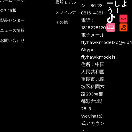
ホームページ
ーしよ
艦船モデル
ン：86 23-
う！
会社情報
スフィルナ
8816-4381
電話：
製品センター
その他
18182281206
ニュース情報
電子メール：
お問い合わせ
flyhawkmodelxc@vip.
Skype：
flyhawkmodel1
住所：中国
人民共和国
重慶市九龍
坡区科園六
路293号郡
都彩舍2期
28-5
WeChat公
式アカウン
ト：