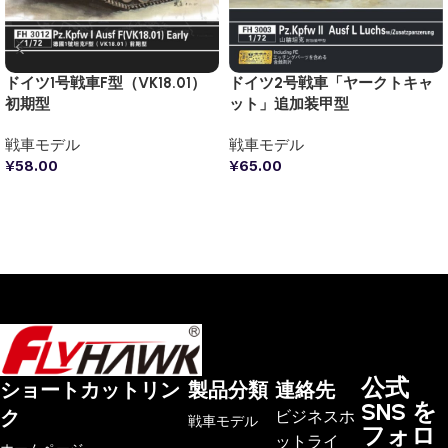
ドイツ1号戦車F型（VK18.01）
ドイツ2号戦車「ヤークトキャ
初期型
ット」追加装甲型
戦車モデル
戦車モデル
¥
58.00
¥
65.00
お買い物カゴに追加
お買い物カゴに追加
公式
ショートカットリン
製品分類
連絡先
SNS を
ク
ビジネスホ
戦車モデル
フォロ
ットライ