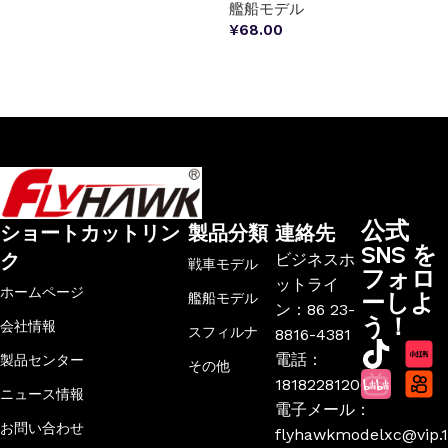
艦船モデル
¥
68.00
お買い物カゴに追加
公式
ショートカットリン
製品分類
連絡先
SNS を
ク
ビジネスホ
戦車モデル
フォロ
ットライ
ホームページ
ーしよ
艦船モデル
ン：86 23-
う！
会社情報
スフィルナ
8816-4381
電話：
製品センター
その他
18182281206
ニュース情報
電子メール：
お問い合わせ
flyhawkmodelxc@vip.