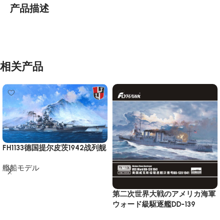
产品描述
相关产品
FH1133德国提尔皮茨1942战列舰
艦船モデル
もっと読む
第二次世界大戦のアメリカ海軍
ウォード級駆逐艦DD-139