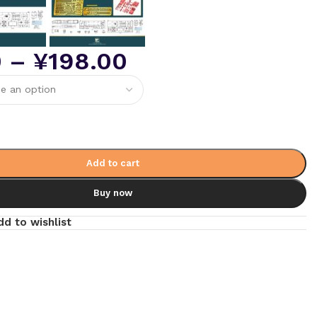
0
–
¥
198.00
Add to cart
Buy now
dd to wishlist