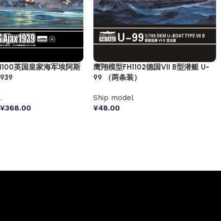
1100英国皇家海军埃阿斯
鹰翔模型FH1102德国VII B型潜艇 U-
939
99 （两条装）
l
Ship model
¥
368.00
¥
48.00