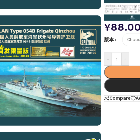
¥
88.0
版本
-
+
Compare
A