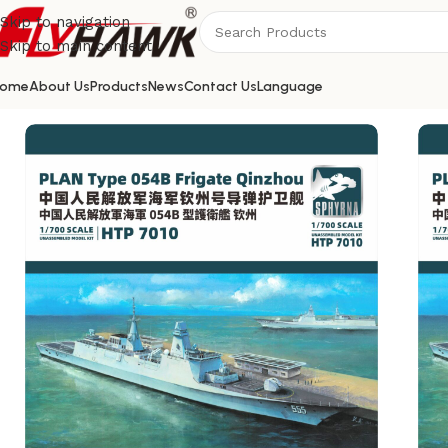
Skip to navigation
Skip to main content
ome
About Us
Products
News
Contact Us
Language
Home
/
Ship model
/
双髻鲨HTP7010中国海军钦州号导弹护卫舰