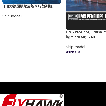
FH1133德国提尔皮茨1942战列舰
Ship model
HMS Penelope, British R
light cruiser, 1940
Ship model
¥
128.00