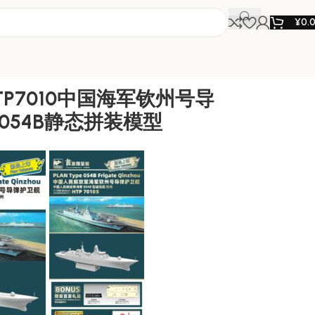
¥
0.
TP7010中国海军钦州号导
054B静态拼装模型