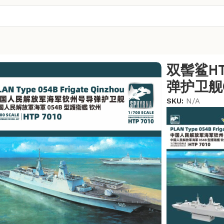
054B静态拼装模型
双髻鲨H
弹护卫舰
SKU:
N/A